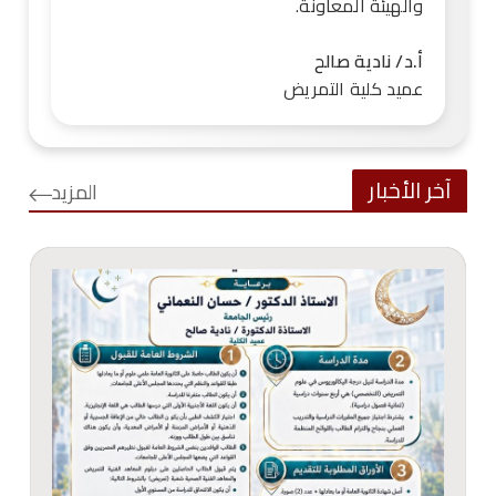
والهيئة المعاونة.
أ.د/ نادية صالح
عميد كلية التمريض
آخر الأخبار
المزيد