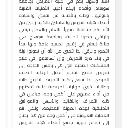
أهلاً وسهلاً بكم في كلية التمريض بجامعة
سوهاج، وأقدم إليكم أطيب الأمنيات القلبية
بالتوفيق، وذلك بالأصالة عن نفسي والسادة
أعضاء هيئة التدريس والعاملين بالكلية راجين من
الله لكم مستقبلاً مبهراً. بالعلم والعمل نرتقي
وترتقي مصرنا الحبيبة، وجامعة سوهاج هي
منارة للعلم في إقليم الصعيد عامة وبها يبدأ
التطور والرقي، لذا نتمنى من الله أن تكونوا لبنة
في بناء صرح التمريض وأن تساهموا في علاج
المشكلات الصحية التي هي بأمس الحاجة إلى
تمريض متميز لتقديم أفضل الرعاية الصحية
للمرضى. لذا تسعى كلية التمريض لتخريج طلبة
وطالبات ذوي مهارات تمريضية عالية تمكنهم
من أداء عملهم على أكمل وجه، مراعين في
ذلك الأعراف والتقاليد والأسس والمواثيق
الأخلاقية لهذه المهنة العظيمة، ولكي تتم
العملية التعليمية على أكمل وجه فإن هذا يحتاج
إلى تضافر جهود جميع أعضاء هيئة التدريس