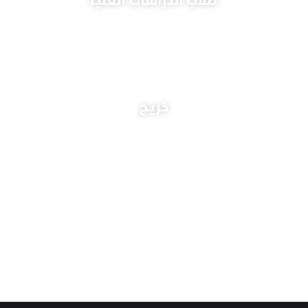
+
2,800
خريج