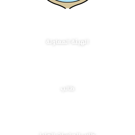
+
150
الهيئة المعاونة
+
9,800
طالب
+
2,600
طلاب الدراسات العليا