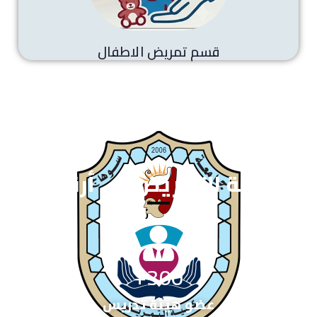
قسم تمريض الاطفال
كلية التمريض في أرقام
+
300
عضو هيئة تدريس