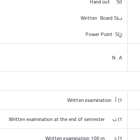
‌أ)5 Hand out
‌ب)5 Written Board
‌ج)5 Power Point
N . A
1) أ Written examination
1) ب Written examination at the end of semester
1) ج Written examination 100 m