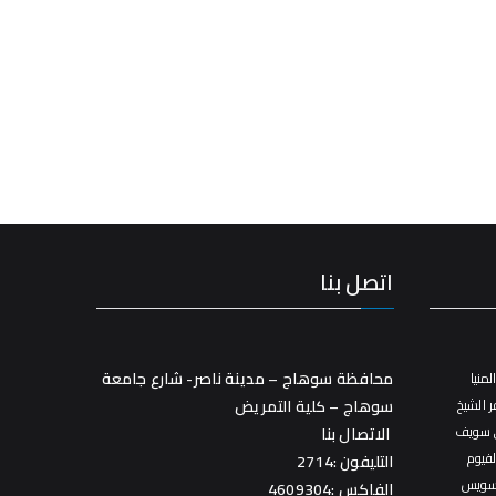
اتصل بنا
محافظة سوهاج – مدينة ناصر- شارع جامعة
منيا
 الشيخ
سوهاج – كلية التمريض
 سويف
الاتصال بنا
فيوم
التليفون :2714
سويس
الفاكس :4609304