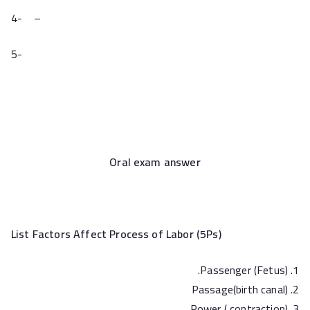
4- –
5-
Oral exam answer
List Factors Affect Process of Labor (5Ps)
Passenger (Fetus).
Passage(birth canal)
Power ( contraction)