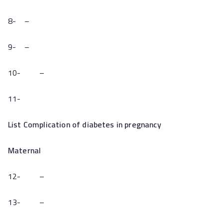
8- –
9- –
10- –
11-
List Complication of diabetes in pregnancy
Maternal
12- –
13- –