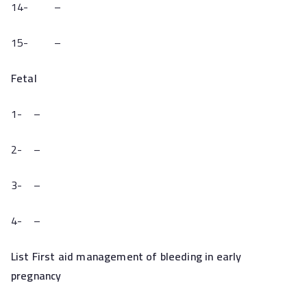
14- –
15- –
Fetal
1- –
2- –
3- –
4- –
List First aid management of bleeding in early
pregnancy