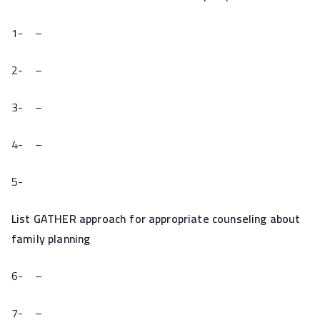
1- –
2- –
3- –
4- –
5-
List GATHER approach for appropriate counseling about
family planning
6- –
7- –