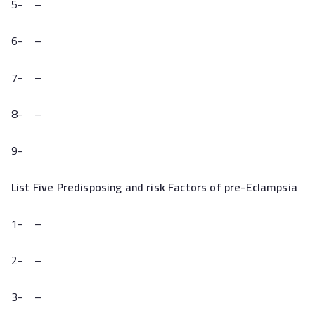
5- –
6- –
7- –
8- –
9-
List Five Predisposing and risk Factors of pre-Eclampsia
1- –
2- –
3- –