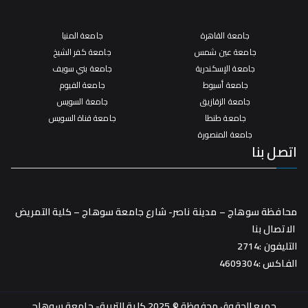
جامعة القاهرة
جامعة المنيا
جامعة عين شمس
جامعة كفر الشيخ
جامعة الإسكندرية
جامعة بني سويف
جامعة أسيوط
جامعة الفيوم
جامعة الزقازيق
جامعة السويس
جامعة طنطا
جامعة قناة السويس
جامعة المنصورة
اتصل بنا
محافظة سوهاج – مدينة ناصر- شارع جامعة سوهاج – كلية التمريض
الاتصال بنا
التليفون :2714
الفاكس :4609304
جميع الحقوق محفوظة © 2025 كلية التربية- جامعة سوهاج