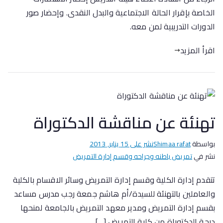
الخاصة بإقرار الحالة الاجتماعية والبدل النقدى. وإحضار صور
الدورات التدريبية لمن معه.
اقرأ المزيد
تهنئة عن مناقشة الدكتوراة
بواسطة
Shimaa rafat
نشر على
15 يناير, 2013
نشر في
تمريض باطنه وجراحه وقسم إدارة التمريض
تتقدم إدارة الكلية وقسم إدارة التمريض وسائر الاقسام بالكلية
والعاملين بالتهنئة للسيدة/أم هاشم جمعة رجب مدرس مساعد
بقسم إدارة التمريض ومدير معهد التمريض بالجامعة لمنحها
درجة الدكتوراة من كلية التمريض […]