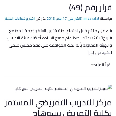
قرار رقم (49)
بواسطة
Shimaa rafat
نشر على
17 يناير, 2013
نشر في
اخبار وفعاليات الكلية
بناء على ما تم خلال اجتماع لجنة شئون البيئة وخدمة المجتمع
بتاريخ12/1/2013، نحيط علم جميع السادة أعضاء هيئة التدريس
والهيئة المعاونة بأنه تمت الموافقة على عقد مجلس علمى
للكلية فى […]
اقرأ المزيد
مركز للتدريب التمريضي المستمر
بكلية التمريض بسوهاج