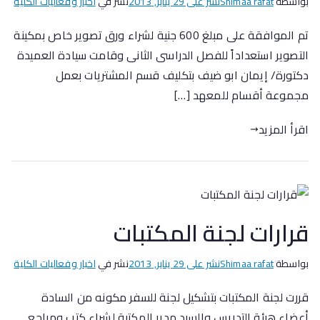
بواسطة
Shimaa rafat
نشر على
29 يناير, 2013
نشر في
اخبار وفعاليات الكلية
تم الموافقة على مبلغ 600 جنية لشراء ورق تصوير خاص بمكينة
التصوير استعداداً للفصل الدراسى الثانى وقامت سيادة العميدة
دكتورة/ إيمان ابو ضيف بتكليف قسم المشتريات بعمل
مجموعة أقسام للمعهد […]
اقرأ المزيد
قرارات لجنة المكتبات
بواسطة
Shimaa rafat
نشر على
29 يناير, 2013
نشر في
اخبار وفعاليات الكلية
قررت لجنة المكتبات بتشكيل لجنة للسفر مكونه من السادة
أعضاء هيئة التدريس والسيد مدير المكتبة لشراء كتب ومراجع