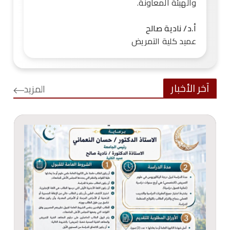
والهيئة المعاونة.
أ.د/ نادية صالح
عميد كلية التمريض
آخر الأخبار
المزيد