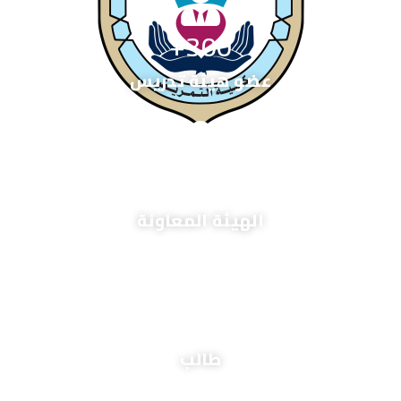
+
300
عضو هيئة تدريس
+
150
الهيئة المعاونة
+
9,800
طالب