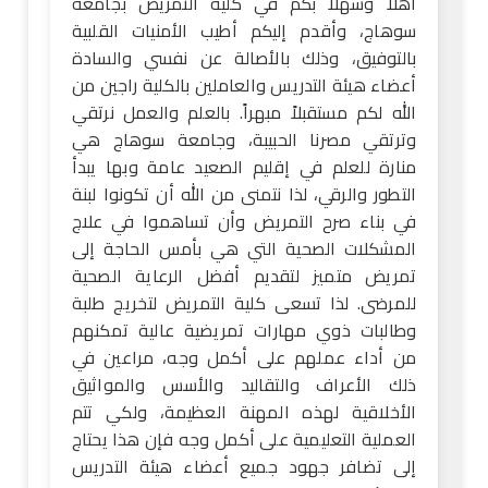
أهلاً وسهلاً بكم في كلية التمريض بجامعة
سوهاج، وأقدم إليكم أطيب الأمنيات القلبية
بالتوفيق، وذلك بالأصالة عن نفسي والسادة
أعضاء هيئة التدريس والعاملين بالكلية راجين من
الله لكم مستقبلاً مبهراً. بالعلم والعمل نرتقي
وترتقي مصرنا الحبيبة، وجامعة سوهاج هي
منارة للعلم في إقليم الصعيد عامة وبها يبدأ
التطور والرقي، لذا نتمنى من الله أن تكونوا لبنة
في بناء صرح التمريض وأن تساهموا في علاج
المشكلات الصحية التي هي بأمس الحاجة إلى
تمريض متميز لتقديم أفضل الرعاية الصحية
للمرضى. لذا تسعى كلية التمريض لتخريج طلبة
وطالبات ذوي مهارات تمريضية عالية تمكنهم
من أداء عملهم على أكمل وجه، مراعين في
ذلك الأعراف والتقاليد والأسس والمواثيق
الأخلاقية لهذه المهنة العظيمة، ولكي تتم
العملية التعليمية على أكمل وجه فإن هذا يحتاج
إلى تضافر جهود جميع أعضاء هيئة التدريس