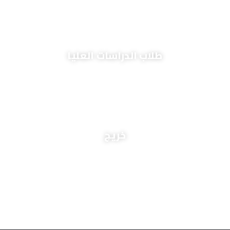
+
2,600
طلاب الدراسات العليا
+
2,800
خريج