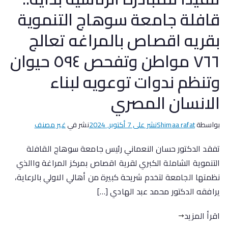
قافلة جامعة سوهاج التنموية
بقريه اقصاص بالمراغه تعالج
٧٦٦ مواطن وتفحص ٥٩٤ حيوان
وتنظم ندوات توعويه لبناء
الانسان المصري
بواسطة
Shimaa rafat
نشر على
7 أكتوبر, 2024
نشر في
غير مصنف
تفقد الدكتور حسان النعماني رئيس جامعة سوهاج القافلة
التنموية الشاملة الكبري لقرية اقصاص بمركز المراغة واالذي
نظمتها الجامعة لتخدم شريحة كبيرة من أهالي الاولي بالرعاية،
يرافقه الدكتور محمد عبد الهادي […]
اقرأ المزيد