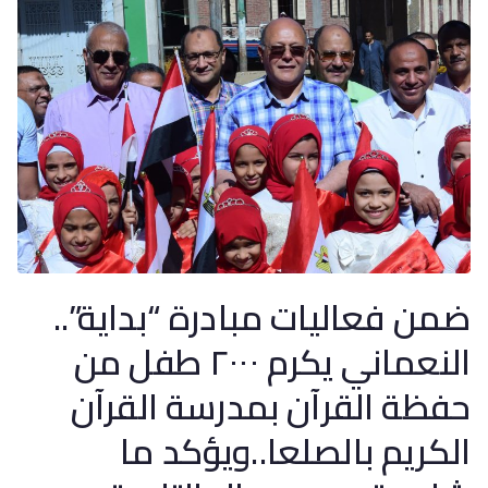
ضمن فعاليات مبادرة “بداية”..
النعماني يكرم ٢٠٠٠ طفل من
حفظة القرآن بمدرسة القرآن
الكريم بالصلعا..ويؤكد ما