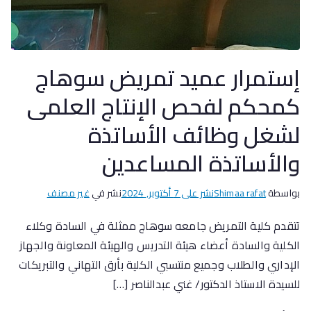
إستمرار عميد تمريض سوهاج
كمحكم لفحص الإنتاج العلمى
لشغل وظائف الأساتذة
والأساتذة المساعدين
بواسطة
Shimaa rafat
نشر على
7 أكتوبر, 2024
نشر في
غير مصنف
تتقدم كلية التمريض جامعه سوهاج ممثلة في السادة وكلاء
الكلية والسادة أعضاء هيئة التدريس والهيئة المعاونة والجهاز
الإداري والطلاب وجميع منتسبي الكلية بأرق التهاني والتبريكات
للسيدة الاستاذ الدكتور/ غني عبدالناصر […]