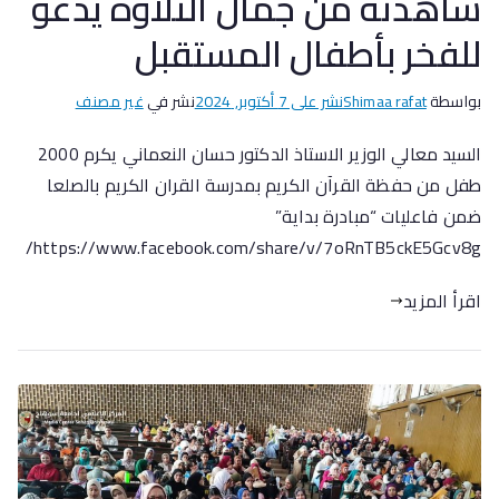
شاهدته من جمال التلاوة يدعو
للفخر بأطفال المستقبل
بواسطة
Shimaa rafat
نشر على
7 أكتوبر, 2024
نشر في
غير مصنف
السيد معالي الوزير الاستاذ الدكتور حسان النعماني يكرم 2000
طفل من حفظة القرآن الكريم بمدرسة القران الكريم بالصلعا
ضمن فاعليات “مبادرة بداية”
https://www.facebook.com/share/v/7oRnTB5ckE5Gcv8g/
اقرأ المزيد