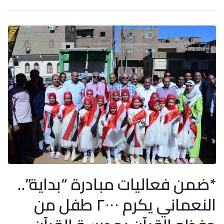
*ضمن فعاليات مبادرة “بداية”..
النعماني يكرم ٢٠٠٠ طفل من