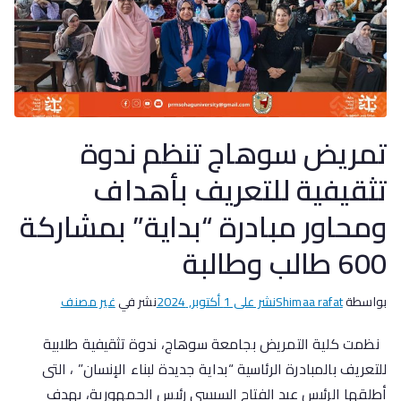
تمريض سوهاج تنظم ندوة
تثقيفية للتعريف بأهداف
ومحاور مبادرة “بداية” بمشاركة
600 طالب وطالبة
بواسطة
Shimaa rafat
نشر على
1 أكتوبر, 2024
نشر في
غير مصنف
نظمت كلية التمريض بجامعة سوهاج، ندوة تثقيفية طلابية
للتعريف بالمبادرة الرئاسية “بداية جديدة لبناء الإنسان” ، التى
أطلقها الرئيس عبد الفتاح السيسى رئيس الجمهورية، بهدف