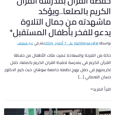
حفظه القرآن بمدرسة القرآن
الكريم بالصلعا..ويؤكد
ماشهدته من جمال التلاوة
يدعو للفخر بأطفال المستقبل*
بواسطة
Shimaa rafat
نشر على
7 أكتوبر, 2024
نشر في
غير مصنف
حالة من الفرحة والسعادة غمرت مئات الأطفال من حفظة
القرآن الكريم في بمدرسة تحفيظ القران الكريم بالصلعا، خلال
تكريمهم في حفل بهيج نظمته جامعة سوهاج، حيث كرم الدكتور
حسان النعماني […]
اقرأ المزيد