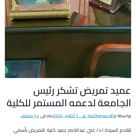
عميد تمريض تشكر رئيس
الجامعة لدعمه المستمر للكلية
بواسطة
Shimaa rafat
نشر على
1 أكتوبر, 2024
نشر في
غير مصنف
تتقدم السيدة ا.د/ غني عبدالناصر عميد كلية التمريض بأسمي