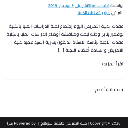
بواسطة
Shimaa rafat
نشر على
9 نوفمبر, 2019
نشر في
اخبار وفعاليات الكلية
عقدت كلية التمريض اليوم إجتماع لجنة الدراسات العليا بالكلية
نوفمبر يناير وذلك لبحث ومناقشة أوضاع الدراسات العليا بالكلية
عقدت اللجنة برئاسة الاستاذ الدكتور/يسرية السيد عميد كلية
التمريض والسادة أعضاء اللجنة […]
اقرأ المزيد
مقالات أقدم
Copyright © 2026
| كلية التمريض جامعة سوهاج |
. Powered by
زكرا