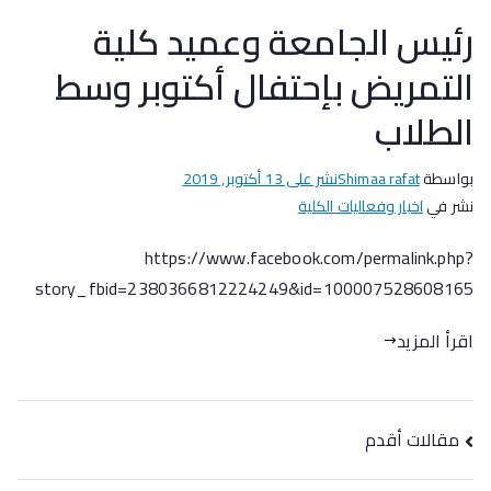
رئيس الجامعة وعميد كلية
التمريض بإحتفال أكتوبر وسط
الطلاب
بواسطة
Shimaa rafat
نشر على
13 أكتوبر, 2019
نشر في
اخبار وفعاليات الكلية
https://www.facebook.com/permalink.php?
story_fbid=2380366812224249&id=100007528608165
اقرأ المزيد
مقالات أقدم