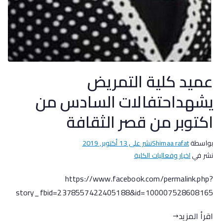
عميد كلية التمريض
يشهداحتفالات السادس من
اكتوبر من قصر الثقافة
بواسطة
Shimaa rafat
نشر على
13 أكتوبر, 2019
نشر في
اخبار وفعاليات الكلية
https://www.facebook.com/permalink.php?
story_fbid=2378557422405188&id=100007528608165
اقرأ المزيد