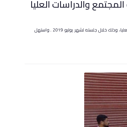
مجتمع والدراسات العليا
ناقش مجلس جامعة سوهاج برئاسة الدكتور أحمد عزيز رئيس الجامعة، الخطة التطويرية لقطاعي خدمة المجتمع والدراسات العليا، وذلك خلال جلسته لشهر يوليو 2019 . واستهل