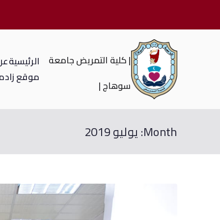
| كلية التمريض جامعة
الرئيسية
عن 
موقع زاد
م
سوهاج |
Month:
يوليو 2019