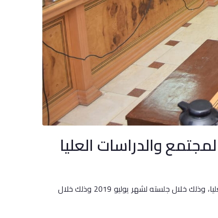
مجتمع والدراسات العليا
شاركت الاستاذ الدكتور سامية سعيد عميد كلية التمريض فى مناقشة الخطة التطويرية لقطاعي خدمة المجتمع والدراسات العليا، وذلك خلال جلسته لشهر يوليو 2019 وذلك خلال