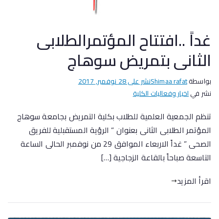
غداً ..افتتاح المؤتمرالطلابى
الثانى بتمريض سوهاج
بواسطة
Shimaa rafat
نشر على
28 نوفمبر, 2017
نشر في
اخبار وفعاليات الكلية
تنظم الجمعية العلمية للطلاب بكلية التمريض بجامعة سوهاج
المؤتمر الطلابى الثانى بعنوان ” الرؤية المستقبلية للفريق
الصحى ” غداً الاربعاء الموافق 29 من نوفمبر الحالى الساعة
التاسعة صباحاً بالقاعة الزجاجية […]
اقرأ المزيد