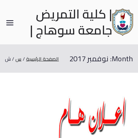
| كلية التمريض
جامعة سوهاج |
Month:
نوفمبر 2017
الصفحة الرئيسية
س
ش