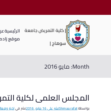
| كلية التمريض جامعة
الرئيسية
عن 
موقع زاد
م
سوهاج |
Month:
مايو 2016
المجلس العلمى لكلية التم
بواسطة
Shimaa rafat
نشر على
16 مايو, 2016
نشر في
اخبار وفعال