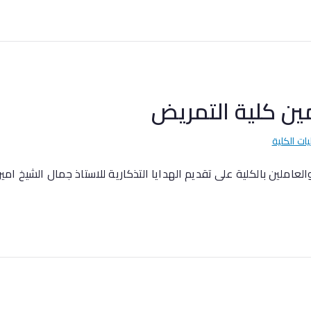
مين كلية التمريض
يات الكلية
املين بالكلية على تقديم الهدايا التذكارية للاستاذ جمال الشيخ امي