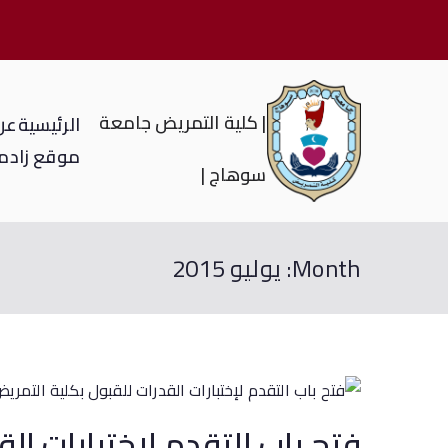
| كلية التمريض جامعة
الرئيسية
عن 
موقع زاد
م
سوهاج |
Month:
يوليو 2015
فتح باب التقدم لإختبارات ال