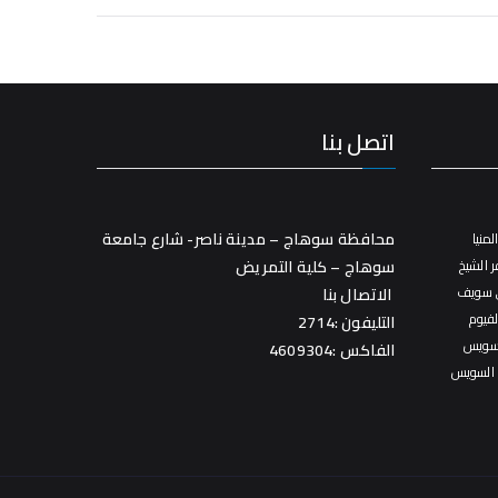
اتصل بنا
محافظة سوهاج – مدينة ناصر- شارع جامعة
منيا
 الشيخ
سوهاج – كلية التمريض
 سويف
الاتصال بنا
فيوم
التليفون :2714
سويس
الفاكس :4609304
 السويس