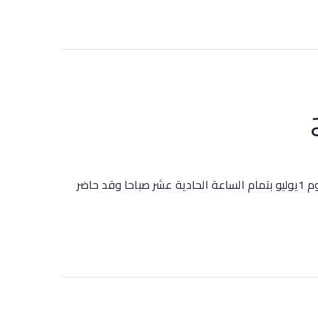
عقدت كلية التمريض بجامعة سوهاج بمركز لبتدريب المستمر دورة (لرعاية المرضى المتصلين بالجهاز التنفسى الصناعى وذلك يوم 1يوليو بتمام الساعة الحادية عشر صباحا وقد حاضر