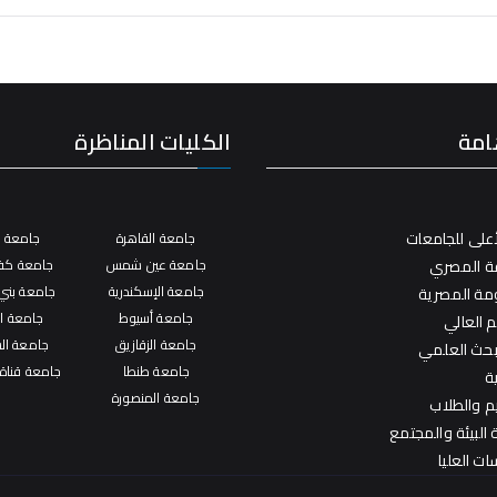
امة
الكليات المناظرة
على للجامعات
جامعة القاهرة
جامعة ال
فة المصري
جامعة عين شمس
جامعة كفر
جامعة الإسكندرية
جامعة بني
ومة المصرية
جامعة أسيوط
جامعة ال
م العالي
جامعة الزقازيق
جامعة ال
لبحث العلمي
جامعة طنطا
جامعة قناة
ة
جامعة المنصورة
يم والطلاب
البيئة والمجتمع
ات العليا