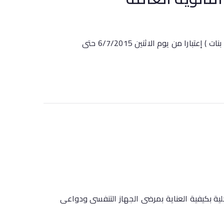
تعلن كلية التمريض بجامعة سوهاج عن فتح باب التقدم لإختبارات القدرات للقبول بكلية التمريض لطلاب الثانوية العامة ( بنين – بنات ) إعتبارا من يوم الاثنين 6/7/2015 حتى
ية بكيفية العناية بمرضى الجهاز التنفسى ودواعى