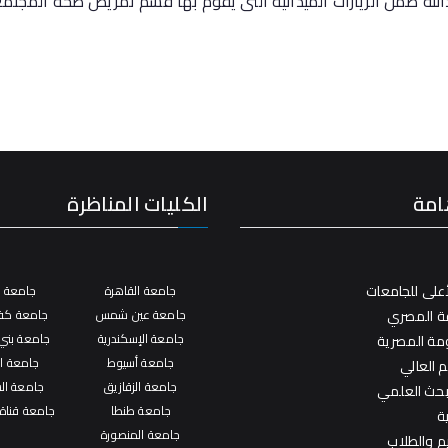
بدالله ضمن الزيارات الميدانية التى يقوم بها قسم تمريض صحة المج
امة
الكليات المناظرة
على للجامعات
جامعة القاهرة
جامعة ال
فة المصري
جامعة عين شمس
جامعة كفر
جامعة الإسكندرية
جامعة بني
ومة المصرية
جامعة أسيوط
جامعة ال
م العالي
جامعة الزقازيق
جامعة ال
لبحث العلمي
جامعة طنطا
جامعة قناة
ة
جامعة المنصورة
يم والطلاب