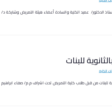
ات الكلية
الستاذ الدكتور/ عميد الكلية والسادة أعضاء هيئة التمريض وشاركة د/
لثانوية للبنات
ات الكلية
نوية للبنات من قبل طلاب كلية التمريض تحت اشراف م.م/ صفاء ابراهي