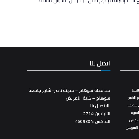
تمع تحت إشراف م.م/ إيمان عز الرجال مدرس مساعد
اتصل بنا
محافظة سوهاج – مدينة ناصر- شارع جامعة
منيا
 الشيخ
سوهاج – كلية التمريض
 سويف
الاتصال بنا
فيوم
التليفون :2714
سويس
الفاكس :4609304
 السويس