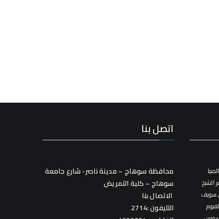
اتصل بنا
محافظة سوهاج – مدينة ناصر- شارع جامعة
منيا
 الشيخ
سوهاج – كلية التمريض
 سويف
الاتصال بنا
فيوم
التليفون :2714
سويس