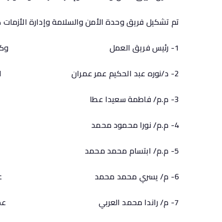
تم تشكيل فريق وحدة الأمن والسلامة وإدارة الأزمات كا
1- رئيس فريق العمل وكيل الكلية لشئون خدمة المجتمع وتنمية البيئة
2- د/نوره عبد الحكيم عمر عمران المدير التنفيذي للوحدة
3- م.م/ فاطمة سعيدا عطا نائب مدير الوحدة
4- م.م/ نورا محمود محمد عضوا
5- م.م/ ابتسام محمد محمد عضوا
6- م/ يسري محمد محمد عضوا
7- م/ راندا محمد العربي عضوا