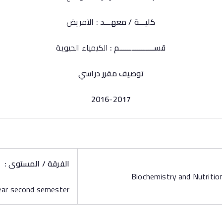
كليـــة / معهـــد :
التمريض
قســـــــــــــــــم :
الكيمياء الحيوية
توصيف مقرر دراسي
2016-2017
الفرقة / المستوى :
Biochemistry and Nutritio
year second semester