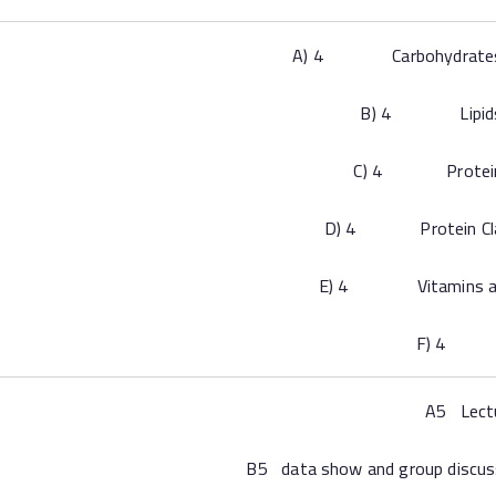
A) 4 Carbohydrates 
B) 4 Lipids 
C) 4 Protein 
D) 4 Protein Clas
E) 4 Vitamins and
F) 4 N
A5 Lect
B5 data show and group discus