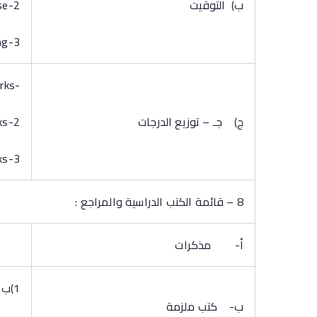
‌ب) التوقيت
2-Oral Examination. at the end of course
3-Semester Work during course teaching
-Final-term Examination 60 marks
‌ج) جـ – توزيع الدرجات
2-Oral Examination 20marks
3-Semester Work 20 marks
8 – قائمة الكتب الدراسية والمراجع :
أ‌- مذكرات
1)ب Lectures notes
ب‌- كتب ملزمة