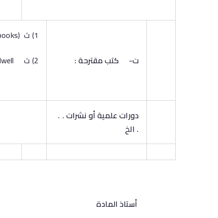
1) ث Essential books (text books)
ت‌-
كتب مقترحة :
2) ث Harper’s Biochemistry (25
well.
دورات علمية أو نشرات . .
. الخ
أستاذ المادة