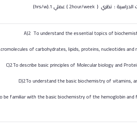
 الدراسية : نظري
(
2hour/week
)
عملي
hrs/w
.1
)
)
A)2 To understand the essential topics of biochemist
romolecules of carbohydrates, lipids, proteins, nucleotides and n
C)2To describe basic principles of Molecular biology and Prote
D)2To understand the basic biochemistry of vitamins, 
o be familiar with the basic biochemistry of the hemoglobin and f