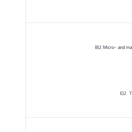
B)2 Micro- and mac
E)2 T