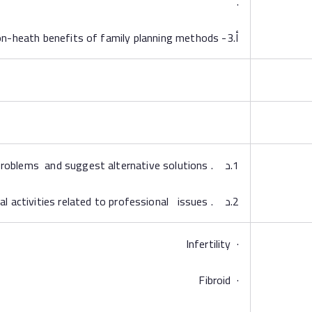
.
أ.3- Recognize different health and non-heath benefits of family planning methods.
1.د . Identify problems and suggest alternative solutions
2.د . Participate in ongoing educational activities related to professional issues.
· Infertility
· Fibroid