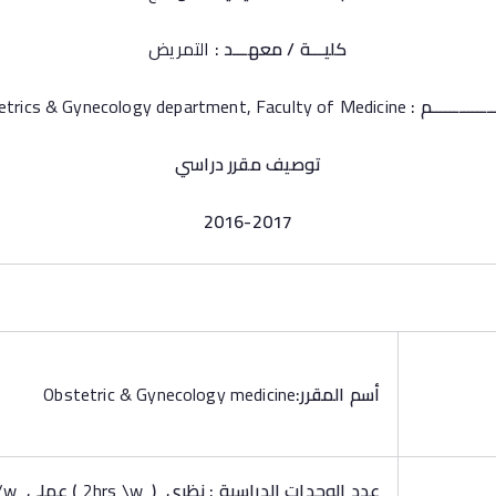
كليـــة / معهـــد :
التمريض
ــــــــــــم :
Obstetrics & Gynecology department, Faculty of Medicine
توصيف مقرر دراسي
2016-2017
أسم المقرر:
Obstetric & Gynecology medicine
عدد الوحدات الدراسية : نظري
(
2hrs \w
)
عملي
1hrs/w). )