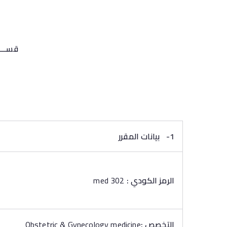
قســـــ
1-
بيانات المقرر
الرمز الكودي
:
med 302
التخصص :
Obstetric & Gynecology medicine