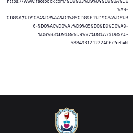
https://www.facebook.com/%D9%83%D9%84%D9%8A%D8
%A9-
%D8%A7%D9%84%D8%AA%D9%85%D8%B1%D9%8A%D8%B
6-%D8%AC%D8%A7%D9%85%D8%B9%D8%A9-
%D8%B3%D9%88%D9%87%D8%A7%D8%AC-
588493121222406/?ref=hl