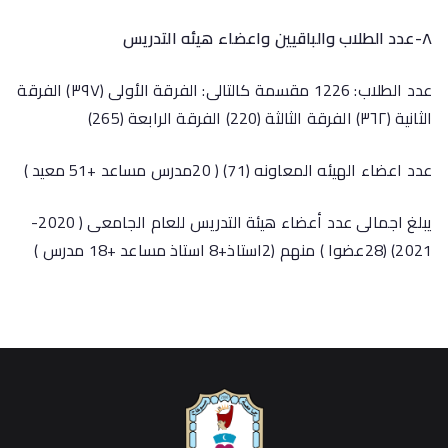
٨-عدد الطلاب والباقيين واعضاء هيئه التدريس
عدد الطلاب: 1226 مقسمة كالتالى: الفرقة الأولى (٣٩٧) الفرقة
الثانية (٣٦٢) الفرقة الثالثة (220) الفرقة الرابعة (265)
عدد اعضاء الهيئه المعاونه (71) ( 20مدرس مساعد +51 معيد )
يبلغ اجمالى عدد أعضاء هيئة التدريس للعام الجامعى ( 2020-
2021) (28عضوا ) منهم (2استاذ+8 استاذ مساعد +18 مدرس )