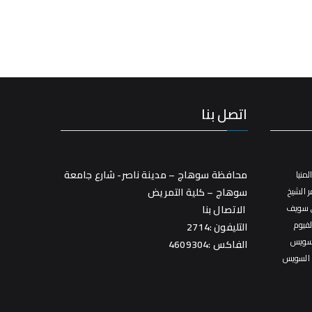
اتصل بنا
محافظة سوهاج – مدينة ناصر- شارع جامعة
منيا
 الشيخ
سوهاج – كلية التمريض
 سويف
الاتصال بنا
فيوم
التليفون :2714
سويس
الفاكس :4609304
 السويس