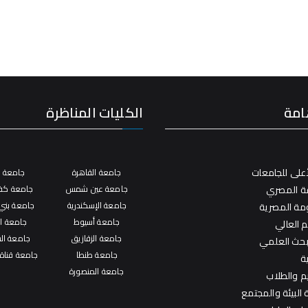
امة
الكليات المناظرة
على للجامعات
جامعة القاهرة
جامعة ال
فة المصري
جامعة عين شمس
جامعة كفر
جامعة الإسكندرية
جامعة بني
ومة المصرية
جامعة أسيوط
جامعة ال
م العالي
جامعة الزقازيق
جامعة ال
لبحث العلمي
جامعة طنطا
جامعة قناة
ة
جامعة المنصورة
يم والطلاب
البيئة والمجتمع