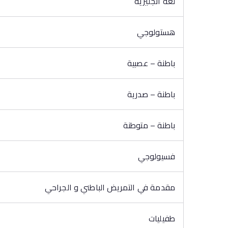
لغة انجليزية
هستولوجي
باطنة – عصبية
باطنة – صدرية
باطنة – متوطنة
فسيولوجي
مقدمة في التمريض الباطني و الجراحي
طفيليات