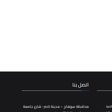
اتصل بنا
محافظة سوهاج – مدينة ناصر- شارع جامعة
منيا