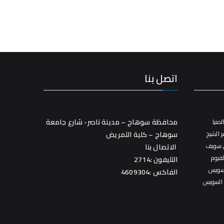
اتصل بنا
محافظة سوهاج – مدينة ناصر- شارع جامعة
منيا
 الشيخ
سوهاج – كلية التمريض
 سويف
الاتصال بنا
فيوم
التليفون :2714
سويس
الفاكس :4609304
 السويس