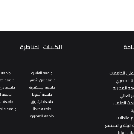
امة
الكليات المناظرة
على للجامعات
جامعة القاهرة
جامعة ال
فة المصري
جامعة عين شمس
جامعة كفر
جامعة الإسكندرية
جامعة بني
ومة المصرية
جامعة أسيوط
جامعة ال
م العالي
جامعة الزقازيق
جامعة ال
لبحث العلمي
جامعة طنطا
جامعة قناة
ة
جامعة المنصورة
يم والطلاب
البيئة والمجتمع
ات العليا