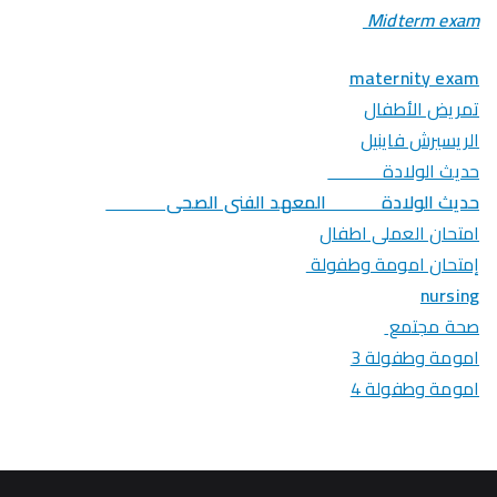
Midterm exam
maternity exam
تمريض الأطفال
الريسيرش فاينيل
حديث الولادة
حديث الولادة المعهد الفنى الصحى
امتحان العملى اطفال
إمتحان امومة وطفولة
nursing
صحة مجتمع
امومة وطفولة 3
امومة وطفولة 4