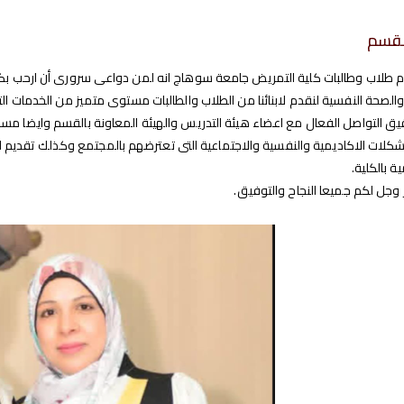
لقسم
كرام طلاب وطالبات كلية التمريض جامعة سوهاج انه لمن دواعى سرورى أن ارحب بك
لصحة النفسية لنقدم لابنائنا من الطلاب والطالبات مستوى متميز من الخدمات الت
ق التواصل الفعال مع اعضاء هيئة التدريس والهيئة المعاونة بالقسم وايضا مساع
لات الاكاديمية والنفسية والاجتماعية التى تعترضهم بالمجتمع وكذلك تقديم الد
ة بالكلية.
 وجل لكم جميعا النجاح والتوفيق.