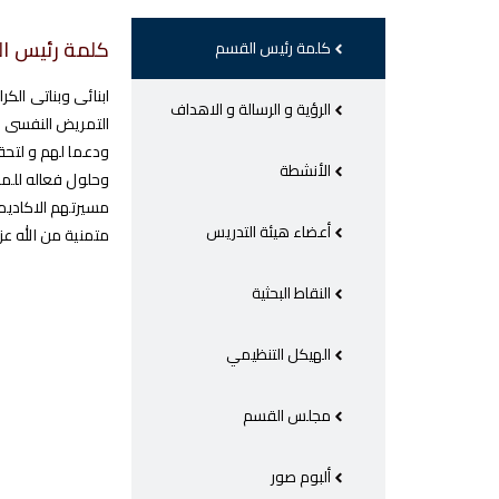
كلمة رئيس ا
كلمة رئيس القسم
ابنائى وبناتى ال
الرؤية و الرسالة و الاهداف
التمريض النفسى وا
ودعما لهم و لتحقي
الأنشطة
وحلول فعاله للمشك
مسيرتهم الاكاديمي
أعضاء هيئة التدريس
متمنية من الله عز
النقاط البحثية
الهيكل التنظيمي
مجلس القسم
ألبوم صور