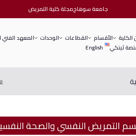
جامعة سوهاج
مجلة كلية التمريض
الكلية
الأقسام
القطاعات
الوحدات
المعهد الفني 
نصة ثينكي
English
ة
ال
م التمريض النفسي والصحة النفسي