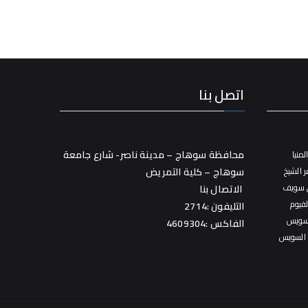
اتصل بنا
محافظة سوهاج – مدينة ناصر- شارع جامعة
منيا
 الشيخ
سوهاج – كلية التمريض
 سويف
الاتصال بنا
فيوم
التليفون :2714
سويس
الفاكس :4609304
 السويس