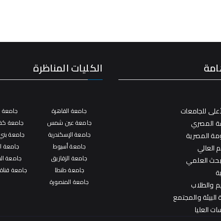
امة
الكليات المناظرة
على للجامعات
جامعة القاهرة
جامعة ال
فة المصري
جامعة عين شمس
جامعة كفر
جامعة الإسكندرية
جامعة بني
ومة المصرية
جامعة أسيوط
جامعة ال
م العالي
جامعة الزقازيق
جامعة ال
لبحث العلمي
جامعة طنطا
جامعة قناة
ة
جامعة المنصورة
يم والطلاب
البيئة والمجتمع
ات العليا