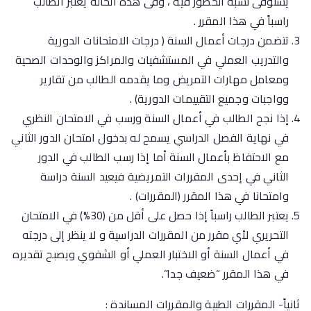
يستوفى نسبة الحضور فيه ، وفى هذه الحالة يعتبر الطالب
راسباً في هذا المقرر .
تتضمن درجات أعمال السنة ( درجات الامتحانات الدورية
والتدريب العملي في المستشفيات والمراكز والوحدات الصحية
ومعامل مهارات التمريض وما يقدمه الطالب من تقارير
وواجبات وجميع التقييمات الدورية) .
إذا نجح الطالب في أعمال السنة ورسب في الامتحان النظري
في نهاية الفصل الدراسي يسمح له بدخول امتحان الدور الثاني
مع الاحتفاظ بأعمال السنة أما إذا رسب الطالب في الدور
الثاني في إحدى المقررات التمريضية فيعيد السنة دراسة
وامتحانا في هذا المقرر (المقررات) .
يعتبر الطالب راسباً إذا حصل على أقل من (30%) في الامتحان
التحريري لأي مقرر من المقررات الدراسية و لا ينظر إلى درجته
في أعمال السنة أو الاختبار العملي أو الشفوي ويصبح تقديره
في هذا المقرر “ضعيف جدا”.
ثانياً- المقررات الطبية والمقررات المساندة :