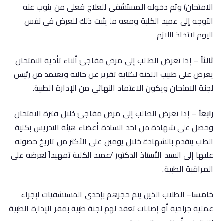
الامتحان) وتم دخوله المستشفى للعلاج فعلى من ينوب عنه
التوجه إلى عميد الكلية ومعه ما يثبت ذلك للعرض في نفس
اليوم لاتخاذ اللازم.
ثالثاً
– إذا تعرض الطالب إلى مرض مفاجئ أثناء تأدية الامتحان
يعرض على طبيب اللجنة لكتابة تقرير عن حالته ويعتمد من رئيس
لجنة الامتحان ويكون الاعتماد النهائي من الإدارة الطبية.
رابعاً
– إذا تعرض الطالب إلى مرض مفاجئ خلال فترة الامتحان
وحصل على شهادة من احد السادة أعضاء هيئة التدريس بكلية
الطب يتقدم بالشهادة خلال يومين على الأكثر من تاريخ حصوله
عليها إلى السيد الأستاذ الدكتور /عميد الكلية تمهيداً لعرضه على
المراقبة الطبية.
خامسا
– الطلاب الذين يتم حجزهم بإحدى المستشفيات لإجراء
عملية جراحية أو إصابات تعقد لهم لجنة طبية بمقر الإدارة الطبية