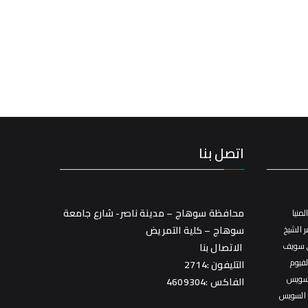
اتصل بنا
محافظة سوهاج – مدينة ناصر- شارع جامعة
منيا
 الشيخ
سوهاج – كلية التمريض
 سويف
الاتصال بنا
فيوم
التليفون :2714
سويس
الفاكس :4609304
 السويس