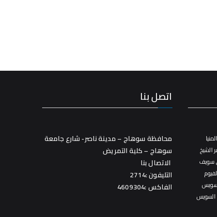
اتصل بنا
محافظة سوهاج – مدينة ناصر- شارع جامعة
منيا
 الشيخ
سوهاج – كلية التمريض
 سويف
الاتصال بنا
فيوم
التليفون :2714
سويس
الفاكس :4609304
 السويس