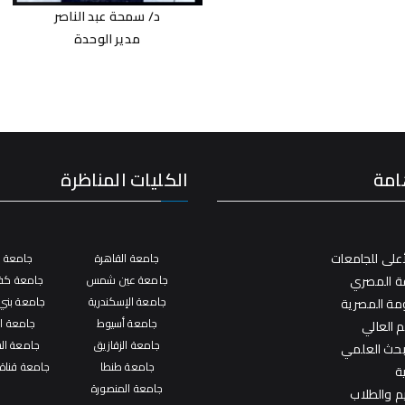
د/ سمحة عبد الناصر
مدير الوحدة
امة
الكليات المناظرة
على للجامعات
جامعة القاهرة
جامعة ال
فة المصري
جامعة عين شمس
جامعة كفر
جامعة الإسكندرية
جامعة بني
ومة المصرية
جامعة أسيوط
جامعة ال
م العالي
جامعة الزقازيق
جامعة ال
لبحث العلمي
جامعة طنطا
جامعة قناة
ة
جامعة المنصورة
يم والطلاب