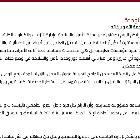
لوحدة
مة الله وبركاته
ليكم اليوم بصفتي مدير وحدة الأمن والسلامة وإدارة الأزمات والكوارث بالكلية،
 ومستقرة تُمكّن أبناءنا الطلاب من التحصيل العلمي في أجواء من الطمأنينة والثق
 مجرد مؤسسات تعليمية، بل هي مجتمعات متكاملة تضم آلاف الأفراد، مما يست
هة أي طارئ. ومن هنا تأتي أهمية دور وحدة الأمن والسلامة في وضع خطط الطوا
 حد ممكن.
على تنفيذ العديد من البرامج التدريبية وورش العمل، التي تستهدف رفع الوعي 
 الحرائق، والزلازل، وحالات الإخلاء، وغيرها من المخاطر المحتملة. كما نقوم بإجر
السلامة مسؤولية مشتركة، وأن التزام كل فرد داخل الحرم الجامعي بالإرشادات و
عمل على تطوير أنظمة الإنذار المبكر، وتعزيز البنية التحتية للسلامة، والتنسيق
 بالشكر لإدارة الجامعة على دعمها المستمر، ولكل من يساهم في نشر ثقافة الس