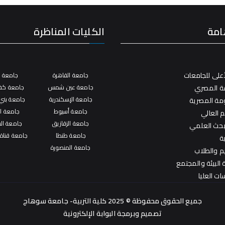
امة
الكليات المناظرة
على للجامعات
جامعة القاهرة
جامعة ال
فة المصري
جامعة عين شمس
جامعة كفر
جامعة الإسكندرية
جامعة بني
ومة المصرية
جامعة أسيوط
جامعة ال
م العالي
جامعة الزقازيق
جامعة ال
لبحث العلمي
جامعة طنطا
جامعة قناة
ة
جامعة المنصورة
يم والطلاب
البيئة والمجتمع
ات العليا
جميع الحقوق محفوظة © 2025 كلية التربية- جامعة سوهاج
تصميم وبرمجة
البوابة الإلكترونية