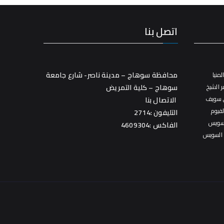
اتصل بنا
محافظة سوهاج – مدينة ناصر- شارع جامعة
منيا
 الشيخ
سوهاج – كلية التمريض
 سويف
الاتصال بنا
فيوم
التليفون :2714
سويس
الفاكس :4609304
 السويس