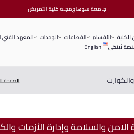
جامعة سوهاج
مجلة كلية التمريض
الكلية
الأقسام
القطاعات
الوحدات
المعهد الفني 
نصة ثينكي
English
والكوارث
الصفحة الر
الامن والسلامة وإدارة الأزمات والك