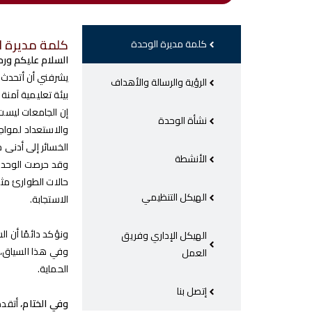
كلمة مديرة ا
كلمة مديرة الوحدة
السلام عليكم ورح
يشرفني أن أتحدث إ
الرؤية والرسالة والأهداف
بيئة تعليمية آمنة
إن الجامعات ليست
نشأة الوحدة
والاستعداد لمواج
الخسائر إلى أدنى
الأنشطة
وقد حرصت الوحدة 
حالات الطوارئ مثل
الهيكل التنظيمي
الاستجابة.
ونؤكد دائمًا أن 
الهيكل الإداري وفريق
وفي هذا السياق، ن
العمل
الحماية.
إتصل بنا
وفي الختام،
أتقدم