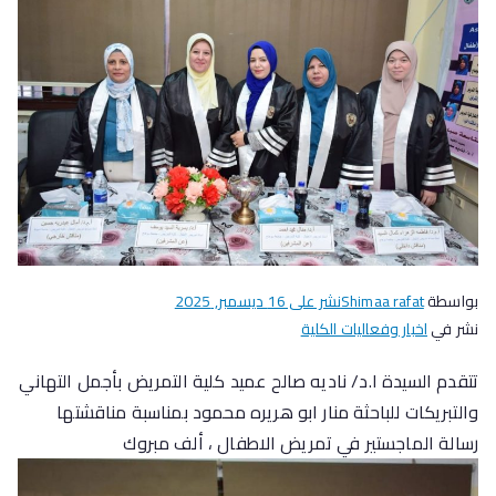
بواسطة
Shimaa rafat
نشر على
16 ديسمبر, 2025
نشر في
اخبار وفعاليات الكلية
تتقدم السيدة ا.د/ ناديه صالح عميد كلية التمريض بأجمل التهاني
والتبريكات للباحثة منار ابو هريره محمود بمناسبة مناقشتها
رسالة الماجستير في تمريض الاطفال ، ألف مبروك