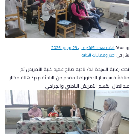
بواسطة
Shimaa rafat
نشر على
29 يونيو, 2026
نشر في
اخبار وفعاليات الكلية
تحت رعاية السيدة ا.د/ ناديه صالح عميد كلية التمريض تم
مناقشة سيمينار الدكتوراة المقدم من الباحثة م.م/ هالة مختار
عبدالعال بقسم التمريض الباطني والجراحي