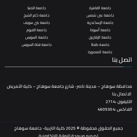
جامعة القاهرة
جامعة المنيا
جامعة عين شمس
جامعة كفر الشيخ
جامعة الإسكندرية
جامعة بني سويف
جامعة أسيوط
جامعة الفيوم
جامعة الزقازيق
جامعة السويس
جامعة طنطا
جامعة قناة السويس
جامعة المنصورة
اتصل بنا
محافظة سوهاج – مدينة ناصر- شارع جامعة سوهاج – كلية التمريض
الاتصال بنا
التليفون :2714
الفاكس :4609304
جميع الحقوق محفوظة © 2025 كلية التربية- جامعة سوهاج
تصميم وبرمجة
البوابة الإلكترونية