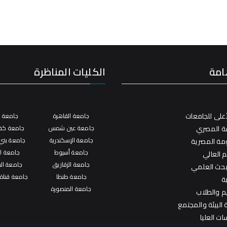
امة
الكليات المناظرة
على للجامعات
جامعة القاهرة
جامعة ال
فة المصري
جامعة عين شمس
جامعة كفر
جامعة الإسكندرية
جامعة بني
ومة المصرية
جامعة أسيوط
جامعة ال
م العالي
جامعة الزقازيق
جامعة ال
لبحث العلمي
جامعة طنطا
جامعة قناة
ة
جامعة المنصورة
يم والطلاب
البيئة والمجتمع
ات العليا