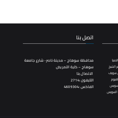
اتصل بنا
محافظة سوهاج – مدينة ناصر- شارع جامعة
منيا
 الشيخ
سوهاج – كلية التمريض
 سويف
الاتصال بنا
فيوم
التليفون :2714
سويس
الفاكس :4609304
 السويس