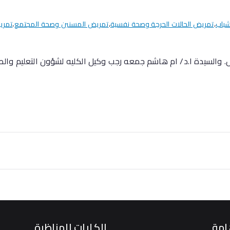
شباب
،
تمريض الحالات الحرجة وصحة نفسية
،
تمريض المسنين وصحة المجتمع
،
تمري
ض. والسيدة ا.د/ ام هاشم جمعه رجب وكيل الكليه لشؤون التعليم والطلا
امة
الكليات المناظرة