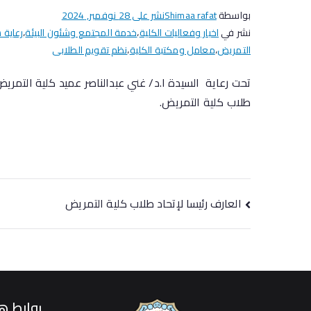
بواسطة
Shimaa rafat
نشر على
28 نوفمبر, 2024
نشر في
اخبار وفعاليات الكلية
،
خدمة المجتمع وشئون البيئة
،
رعاية 
التمريض
،
معامل ومكتبة الكلية
،
نظم تقويم الطلابى
تحت رعاية السيدة ا.د/ غني عبدالناصر عميد كلية التمري
طلاب كلية التمريض.
العارف رئيسا لإتحاد طلاب كلية التمريض
روابط ه