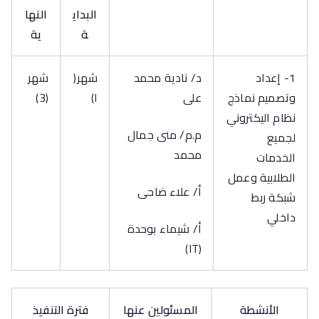
البداي
النها
ة
ية
1- إعداد
د/ نادية محمد
شهر(
شهر
وتصميم نماذج
على
ا)
(3)
نظام اليكتروني
م.م/ منى جمال
لجميع
محمد
الخدمات
الطلابية وعمل
أ/ علاء ضاحى
شبكة ربط
داخلي
أ/ شيماء بوحدة
(IT)
الأنشطة
المسئولين عنها
فترة التنفيذ