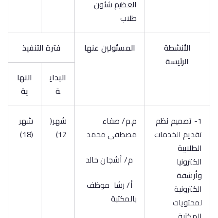
العظيم شئون
طلاب
الأنشطة
المسئولين عنها
فترة التنفيذ
الرئيسة
البداي
النها
ة
ية
1- تصميم نظم
م.م/ صفاء
شهر(
شهر
تقديم الخدمات
مصطفى محمد
12)
(18)
الطلابية
م/ أشجان خالد
الكترونيا
وأرشفة
أ/ رشا موظف
الكترونية
بالمكتبة
لمحتويات
المكتبة