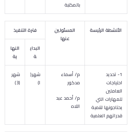
بالمكتبة
الأنشطة الرئيسة
المسئولين
فترة التنفيذ
عنها
البداي
النها
ة
ية
1- تحديد
م/ أسماء
شهر(
شهر
احتياجات
مدكور
ا)
(3)
العاملين
م/ أحمد عبد
للمهارات التي
اللاه
يحتاجونها لتنمية
قدراتهم العلمية