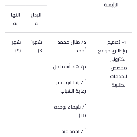
الرئيسة
البداي
النها
ة
ية
1- تصميم
د/ منال محمد
شهر(
شهر
وإطلاق موقع
أحمد
3)
(9)
الكتروني
م/ هند أسماعيل
مخصص
للخدمات
أ / رندا ابو غدير
الطلابية
رعاية الشباب
أ/ شيماء بوحدة
(IT)
أ / احمد عبد