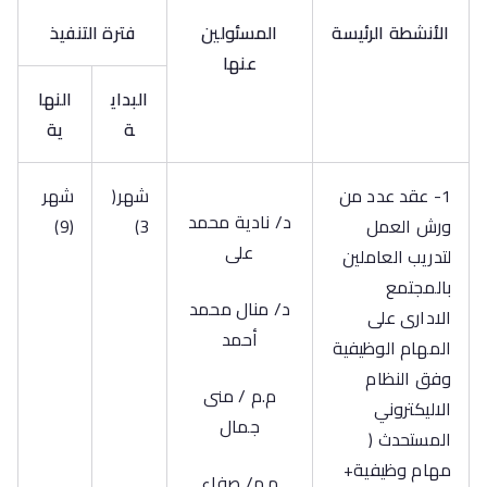
الأنشطة الرئيسة
المسئولين
فترة التنفيذ
عنها
البداي
النها
ة
ية
1- عقد عدد من
شهر(
شهر
د/ نادية محمد
ورش العمل
3)
(9)
على
لتدريب العاملين
بالمجتمع
د/ منال محمد
الادارى على
أحمد
المهام الوظيفية
وفق النظام
م.م / منى
الاليكتروني
جمال
المستحدث (
مهام وظيفية+
م.م/ صفاء