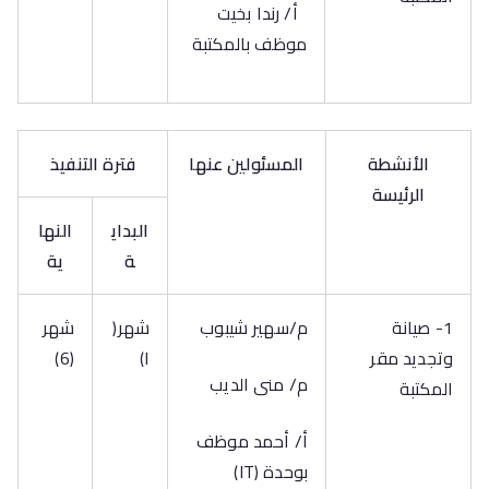
أ/ رندا بخيت
موظف بالمكتبة
الأنشطة
المسئولين عنها
فترة التنفيذ
الرئيسة
البداي
النها
ة
ية
1- صيانة
م/سهير شيبوب
شهر(
شهر
وتجديد مقر
ا)
(6)
م/ منى الديب
المكتبة
أ/ أحمد موظف
بوحدة (IT)