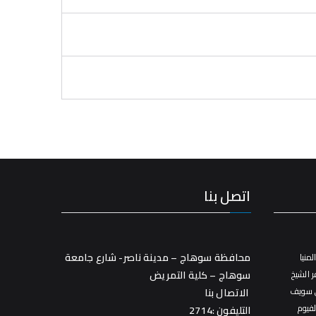
اتصل بنا
محافظة سوهاج – مدينة ناصر- شارع جامعة
منيا
 الشيخ
سوهاج – كلية التمريض
 سويف
الاتصال بنا
فيوم
التليفون :2714