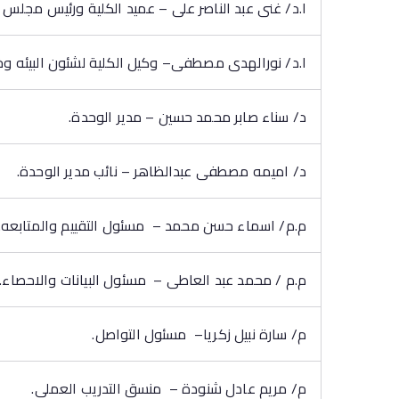
ا.د/ غنى عبد الناصر على – عميد الكلية ورئيس مجلس ا
ا.د/ نورالهدى مصطفى– وكيل الكلية لشئون البيئه 
د/ سناء صابر محمد حسين – مدير الوحدة.
د/ اميمه مصطفى عبدالظاهر – نائب مدير الوحدة.
م.م/ اسماء حسن محمد – مسئول التقييم والمتابعه.
م.م / محمد عبد العاطى – مسئول البيانات والاحصاء.
م/ سارة نبيل زكريا– مسئول التواصل.
م/ مريم عادل شنودة – منسق التدريب العملى.