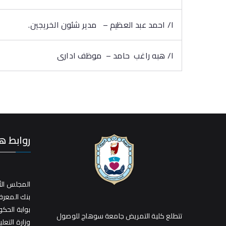
ا/ احمد عبد العظيم – مدير شئون الخريجين.
ا/ هبه راغب حامد – موظف ادارى
روابط ه
المجلس الأ
بنك المعر
بوابة الحك
تتطلع كلية التمريض جامعة سوهاج للوصول
وزارة التعلي