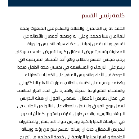
كلمة رئيس القسم
ال
حمد لله رب العالمين، والصلاة والسلام على المبعوث رحمة
للعالمين نبينا محمد، وعلى آله وصحبة أجمعين بالأصالة عن
نفسي وبالنيابة عن زميلاتي اعضاء هيئه التدريس والهيئة
المعاونة بقسم تمريض الاطفال بكليه التمريض جامعه سوهاج
يرحب مجلس القسم بالطلاب وهو أحد الأقسام التمريضية التي
ترتكز علي الارتقاء و المساهمة في تحسين صحه الطفل متخذا
الجودة في الأداء والتدريس المبني علي الكفايات شعارا له
وتعتمد برامجه علي اكتساب الطلاب مهارات التعلم الالكتروني
واستخدام التكنولوجيا الحديثة والقدرة علي اتخاذ القرار المناسب
في مجال تمريض الأطفال , يسعدني القول ان هيئة التدريس
تعمل بروح الفريق ولا تبخل بالعطاء علي ابنائها من الطلاب في
الارشاد والتوجيه والدعم طوال فترة دراستهم كما أن له دور
في الدراسات العليا بالكلية ويدرس مواد للماجستير وللدكتوراه
لتمريض الاطفال، حيث ان رسالة القسم تنبع من رؤية ورسالة
الجامعة و استراتيجيتها الهادفة الي خدمة المجتمع في تخريج