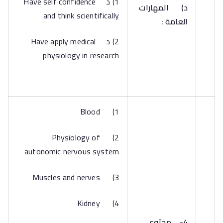
1) د Have self confidence
‌د)
المهارات
and think scientifically
العامة :
2) د Have apply medical
physiology in research
1) Blood
2) Physiology of
autonomic nervous system
3) Muscles and nerves
4) Kidney
4-
محتوى