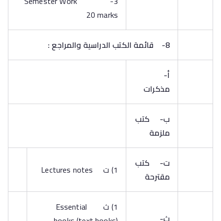
3-Semester Work
20 marks
8-
قائمة الكتب الدراسية والمراجع :
أ‌-
مذكرات
ب‌-
كتب
ملزمة
ت‌-
كتب
1) ت Lectures notes
مقترحة
1) ث Essential
ث‌-
books (text books)