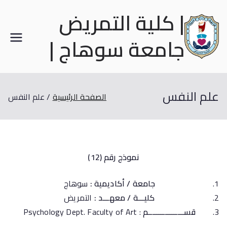
| كلية التمريض
جامعة سوهاج |
علم النفس
الصفحة الرئيسية
علم النفس
نموذج رقم (12)
جامعة / أكاديمية :
سوهاج
كليـــة / معهـــد :
التمريض
قســـــــــــــــــم
: Psychology Dept. Faculty of Art