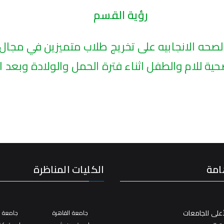
رؤية القسم
حه الانجابيه على تخريج طلاب متميزين في مجال ا
صحية للام والطفل اثناء فترة الحمل والولادة وبعد ا
امة
الكليات المناظرة
على للجامعات
جامعة القاهرة
جامعة ال