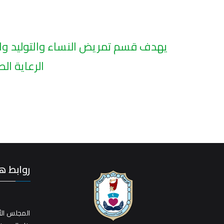
يهدف قسم تمريض النساء والتوليد والص
الرعاية ال
روابط ه
المجلس الأ