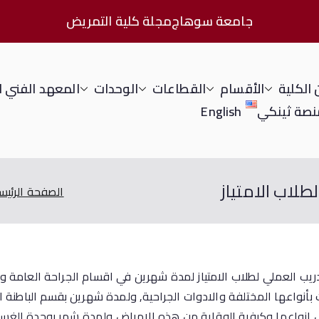
جامعة سوهاج
مجلة كلية التمريض
الكلية
الأقسام
القطاعات
الوحدات
المعهد الفني 
نصة ثينكي
English
طلاب الامتياز
الصفحة الرئيس
ريب العملي لطلاب الامتياز لمدة شهرين في اقسام الجراحة العامة وا
ت بأنواعها المختلفة والادوات الجراحية, ولمدة شهرين بقسم الباطنة
كل انواعها وكيفية الوقاية من هذه الامراض,ولمدة شهر بوحدة الغسيل