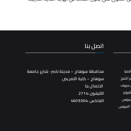
اتصل بنا
محافظة سوهاج – مدينة ناصر- شارع جامعة
منيا
 الشيخ
سوهاج – كلية التمريض
 سويف
الاتصال بنا
فيوم
التليفون :2714
سويس
الفاكس :4609304
 السويس