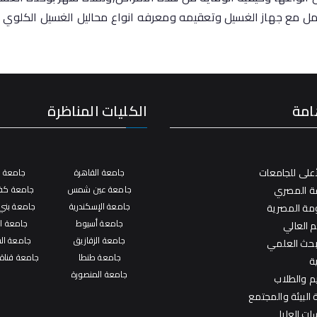
عامل مع جهاز الغسيل وتعقيمه ومعرفه انواع محاليل الغسيل الكلوي
امة
الكليات المناظرة
على للجامعات
جامعة القاهرة
جامعة ال
فة المصري
جامعة عين شمس
جامعة كفر
جامعة الإسكندرية
جامعة بني
ومة المصرية
جامعة أسيوط
جامعة ال
م العالي
جامعة الزقازيق
جامعة ال
لبحث العلمي
جامعة طنطا
جامعة قناة
ة
جامعة المنصورة
يم والطلاب
البيئة والمجتمع
ات العليا