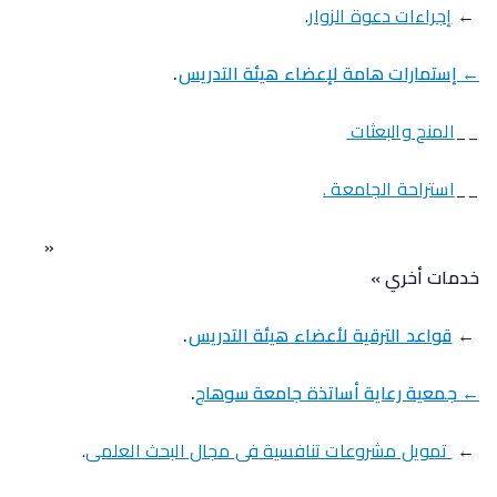
←
إجراءات دعوة الزوار
.
← إستمارات هامة لإعضاء هيئة التدريس
.
__
المنح والبعثات
__
استراحة الجامعة .
«
خدمات أخري »
←
قواعد الترقية لأعضاء هيئة التدريس
.
← جمعية رعاية أساتذة جامعة سوهاج
.
←
تمويل مشروعات تنافسية فى مجال البحث العلمى
.