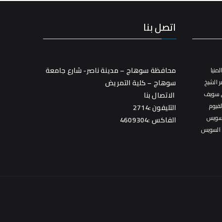
اتصل بنا
محافظة سوهاج – مدينة ناصر- شارع جامعة
منيا
 الشيخ
سوهاج – كلية التمريض
 سويف
الاتصال بنا
فيوم
التليفون :2714
سويس
الفاكس :4609304
 السويس