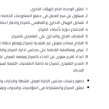
تمثيل الوحدة امام الهيئات الاخري.
مسئول عن سير العمل في جميع المشروعات الخاصة بالت
تشكيل الهيكل الاداري والتنظيمي للمركز واختيار اعضا
الاجتماع دوريا بأعضاء المركز.
الاشراف الفني والاداري علي العاملين بالمركز.
اقتراح مصادر تمويل غير تقليدية للمركز ووضع خطط ل
عرض ومناقشة القضايا علي مجلس ادارة المركز والكل
اعداد تقرير سنوى عن الاداء بالمركز ورفعه للعرض ع
المدير التنفيذى للمركز له كافة الصلاحيات اللازمة لت
الادراة.
حضور جلسات مجلس الكلية لعرض انشطة وانجازات وتوص
تمثيل المركز والمشاركة فى المؤتمرات والندوات ورش ا