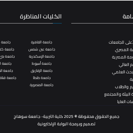
امة
الكليات المناظرة
على للجامعات
جامعة القاهرة
جامعة ال
فة المصري
جامعة عين شمس
جامعة كفر
جامعة الإسكندرية
جامعة بني
ومة المصرية
جامعة أسيوط
جامعة ال
م العالي
جامعة الزقازيق
جامعة ال
لبحث العلمي
جامعة طنطا
جامعة قناة
ة
جامعة المنصورة
يم والطلاب
البيئة والمجتمع
ات العليا
جميع الحقوق محفوظة © 2025 كلية التربية- جامعة سوهاج
تصميم وبرمجة
البوابة الإلكترونية