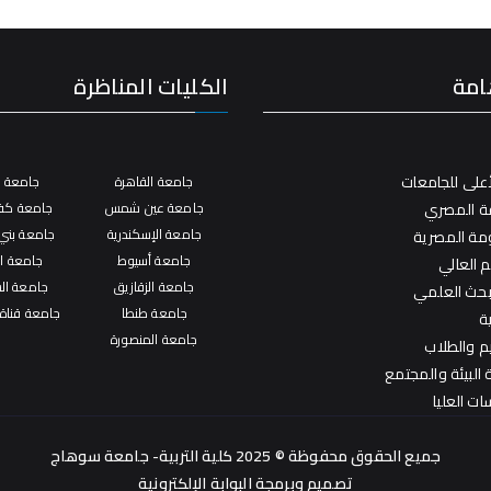
امة
الكليات المناظرة
على للجامعات
جامعة القاهرة
جامعة ال
فة المصري
جامعة عين شمس
جامعة كفر
جامعة الإسكندرية
جامعة بني
ومة المصرية
جامعة أسيوط
جامعة ال
م العالي
جامعة الزقازيق
جامعة ال
لبحث العلمي
جامعة طنطا
جامعة قناة
ة
جامعة المنصورة
يم والطلاب
البيئة والمجتمع
ات العليا
جميع الحقوق محفوظة © 2025 كلية التربية- جامعة سوهاج
تصميم وبرمجة
البوابة الإلكترونية