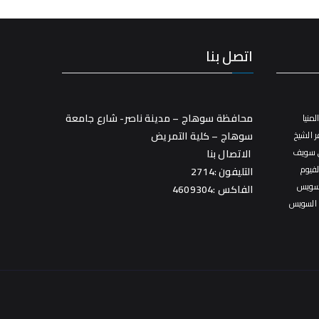
اتصل بنا
محافظة سوهاج – مدينة ناصر- شارع جامعة
منيا
 الشيخ
سوهاج – كلية التمريض
 سويف
الاتصال بنا
فيوم
التليفون :2714
سويس
الفاكس :4609304
 السويس