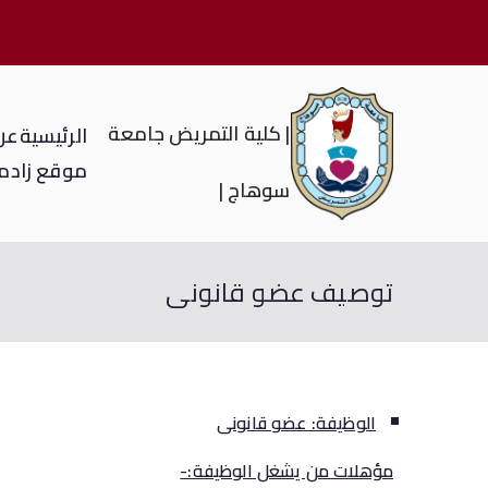
| كلية التمريض جامعة
الرئيسية
عن 
موقع زاد
م
سوهاج |
توصيف عضو قانونى
الوظيفة: عضو قانونى
مؤهلات من يشغل الوظيفة:-