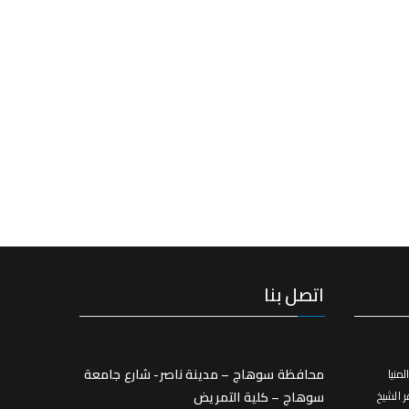
اتصل بنا
محافظة سوهاج – مدينة ناصر- شارع جامعة
منيا
 الشيخ
سوهاج – كلية التمريض