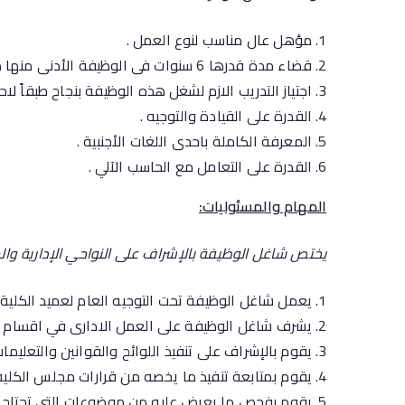
مؤهل عال مناسب لنوع العمل .
قضاء مدة قدرها 6 سنوات فى الوظيفة الأدنى منها مباشرة .
اجتياز التدريب الازم لشغل هذه الوظيفة بنجاح طبقاً لاحكام القانون رقم (5) لسنـــــة 1
القدرة على القيادة والتوجيه .
المعرفة الكاملة باحدى اللغات الأجنبية .
القدرة على التعامل مع الحاسب الآلي .
المهام وال
مسئوليات
:
يختص شاغل الوظيفة بالإشراف على النواحي الإدارية والما
يعمل شاغل الوظيفة تحت التوجيه العام لعميد الكلية.
يشرف شاغل الوظيفة على العمل الادارى في اقسام ال
يقوم بالإشراف على تنفيذ اللوائح والقوانين والتعليما
يقوم بمتابعة تنفيذ ما يخصه من قرارات مجلس الكلية
يقوم بفحص ما يعرض عليه من موضوعات التي تحتاج ل