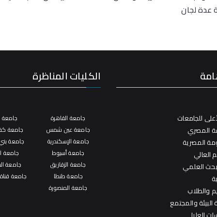
ة عدة لجان
امة
الكليات المناظرة
على للجامعات
جامعة القاهرة
جامعة ال
فة المصري
جامعة عين شمس
جامعة كفر
جامعة الإسكندرية
جامعة بني
ومة المصرية
جامعة أسيوط
جامعة ال
م العالي
جامعة الزقازيق
جامعة ال
لبحث العلمي
جامعة طنطا
جامعة قناة
ة
جامعة المنصورة
يم والطلاب
البيئة والمجتمع
ات العليا