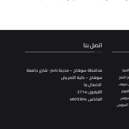
اتصل بنا
محافظة سوهاج – مدينة ناصر- شارع جامعة
منيا
 الشيخ
سوهاج – كلية التمريض
 سويف
الاتصال بنا
فيوم
التليفون :2714
سويس
الفاكس :4609304
 السويس