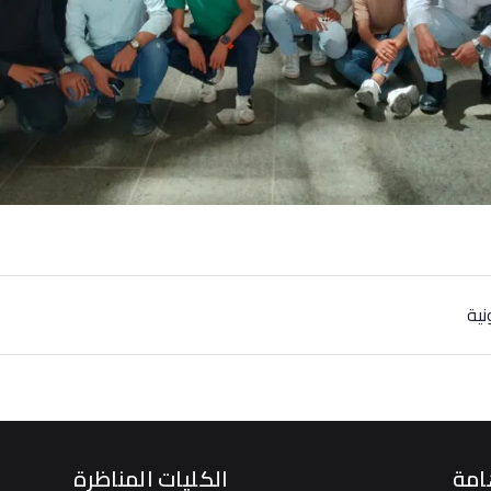
نية
امة
الكليات المناظرة