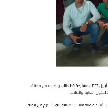
نظمت الإدارة العامة لرعايه الشباب بجامعه سوهاج زيارة ترفيهيه وثقافية إلى المتحف المصري الكبير يوم الأحد الموافق ١٩ أبريل ٢٠٢٦، بمشاركة ٣٥ طالب و طالبه من مختلف
لشئون التعليم والطلاب.
للأنشطة والفعاليات الطلابية التي تسهم في تنمية