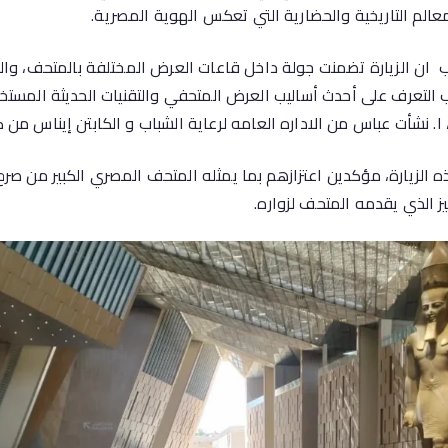
معالم التاريخية والحضارية التي تعكس الهوية المصرية.
اب ان الزيارة تضمنت جولة داخل قاعات العرض المختلفة بالمتحف، وا
 التعرف على أحدث أساليب العرض المتحفي والتقنيات الحديثة المستخ
 ، ا. نشأت عباس من الاداره العامه لرعاية الشباب و الكابتن إيناس من ك
الزيارة، مؤكدين اعتزازهم بما يمثله المتحف المصري الكبير من صر
يز الذي يقدمه المتحف لزواره.