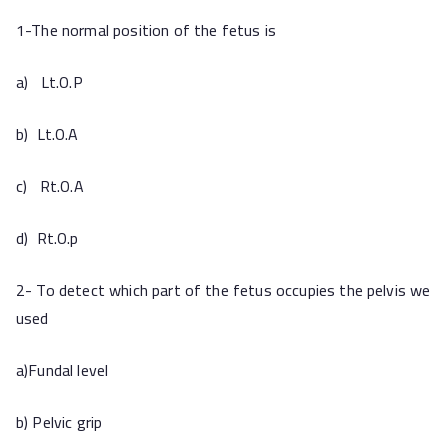
1-The normal position of the fetus is
a) Lt.O.P
b) Lt.O.A
c) Rt.O.A
d) Rt.O.p
2- To detect which part of the fetus occupies the pelvis we
used
a)Fundal level
b) Pelvic grip