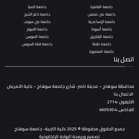
جامعة القاهرة
جامعة المنيا
جامعة عين شمس
جامعة كفر الشيخ
جامعة الإسكندرية
جامعة بني سويف
جامعة أسيوط
جامعة الفيوم
جامعة الزقازيق
جامعة السويس
جامعة طنطا
جامعة قناة السويس
جامعة المنصورة
اتصل بنا
محافظة سوهاج – مدينة ناصر- شارع جامعة سوهاج – كلية التمريض
الاتصال بنا
التليفون :2714
الفاكس :4609304
جميع الحقوق محفوظة © 2025 كلية التربية- جامعة سوهاج
تصميم وبرمجة
البوابة الإلكترونية