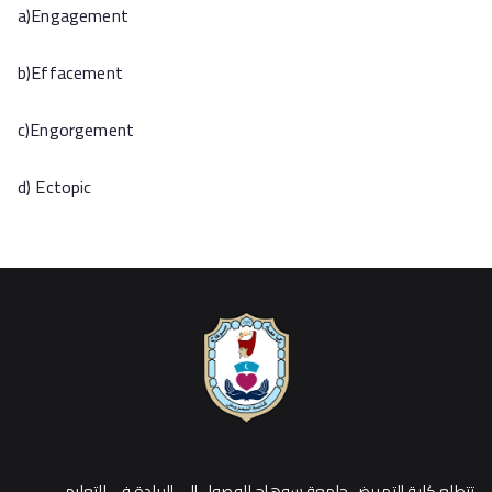
a)Engagement
b)Effacement
c)Engorgement
d) Ectopic
تتطلع كلية التمريض جامعة سوهاج للوصول إلي الريادة في التعليم