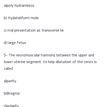
a)poly hydraminios
b) Hydatidiform mole
c) mal presentation as transverse lie
d) large fetus
5- The neuromuscular harmony between the upper and
lower uterine segment to help dilatation of the cervix is
called
a)parity
b)Bregma
c)polarity