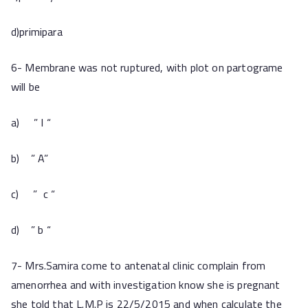
d)primipara
6- Membrane was not ruptured, with plot on partograme
will be
a) ” I “
b) ” A”
c) ” c “
d) ” b “
7- Mrs.Samira come to antenatal clinic complain from
amenorrhea and with investigation know she is pregnant
she told that L.M.P is 22/5/2015 and when calculate the