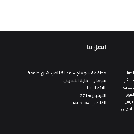
اتصل بنا
محافظة سوهاج – مدينة ناصر- شارع جامعة
منيا
 الشيخ
سوهاج – كلية التمريض
 سويف
الاتصال بنا
فيوم
التليفون :2714
سويس
الفاكس :4609304
 السويس