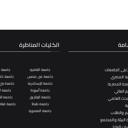
امة
الكليات المناظرة
على للجامعات
جامعة القاهرة
جامعة ال
فة المصري
جامعة عين شمس
جامعة كفر
جامعة الإسكندرية
جامعة بني
ومة المصرية
جامعة أسيوط
جامعة ال
م العالي
جامعة الزقازيق
جامعة ال
لبحث العلمي
جامعة طنطا
جامعة قناة
ة
جامعة المنصورة
يم والطلاب
البيئة والمجتمع
ات العليا