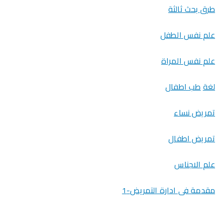
طرق بحث ثالثة
علم نفس الطفل
علم نفس المراة
لغة
طب اطفال
تمريض نساء
تمريض اطفال
علم الاجناس
مقدمة فى ادارة التمريض-1